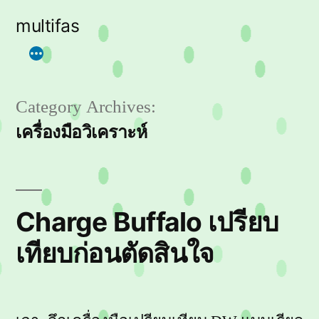
Skip
multifas
to
content
Category Archives:
เครื่องมือวิเคราะห์
Charge Buffalo เปรียบ
เทียบก่อนตัดสินใจ