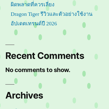
ผิดพลาดที่ควรเลี่ยง
Dragon Tiger รีวิวและตัวอย่างใช้งาน
อัปเดตเทรนด์ปี 2026
Recent Comments
No comments to show.
Archives