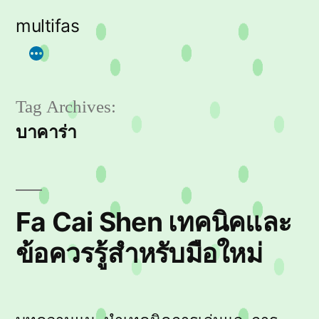
Skip
multifas
to
content
Tag Archives:
บาคาร่า
Fa Cai Shen เทคนิคและ
ข้อควรรู้สำหรับมือใหม่