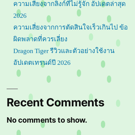
ความเสี่ยงจากลิงก์ที่ไม่รู้จัก อัปเดตล่าสุด
2026
ความเสี่ยงจากการตัดสินใจเร็วเกินไป ข้อ
ผิดพลาดที่ควรเลี่ยง
Dragon Tiger รีวิวและตัวอย่างใช้งาน
อัปเดตเทรนด์ปี 2026
Recent Comments
No comments to show.