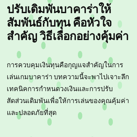
ปรับเดิมพันบาคาร่าให้
สัมพันธ์กับทุน คือหัวใจ
สำคัญ วิธีเลือกอย่างคุ้มค่า
การควบคุมเงินทุนคือกุญแจสำคัญในการ
เล่นเกมบาคาร่า บทความนี้จะพาไปเจาะลึก
เทคนิคการกำหนดวงเงินและการปรับ
สัดส่วนเดิมพันเพื่อให้การเล่นของคุณคุ้มค่า
และปลอดภัยที่สุด