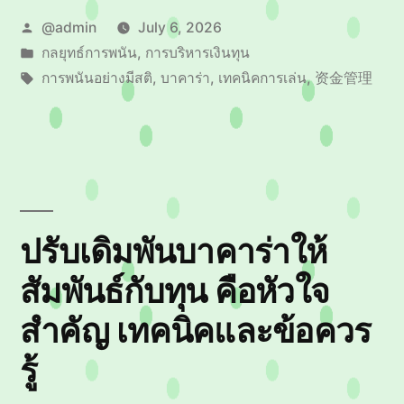
Posted
@admin
July 6, 2026
by
Posted
กลยุทธ์การพนัน
,
การบริหารเงินทุน
in
Tags:
การพนันอย่างมีสติ
,
บาคาร่า
,
เทคนิคการเล่น
,
资金管理
ปรับเดิมพันบาคาร่าให้
สัมพันธ์กับทุน คือหัวใจ
สำคัญ เทคนิคและข้อควร
รู้