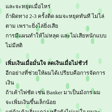
และจะหยุดเมื่อไหร่
ถ้าผิดทาง 2-3 ครั้งติด ผมจะหยุดทันที ไม่ไล่
ตาม เพราะยิ่งไล่ยิ่งเสีย
การมีแผนทำให้ไม่หลุด และไม่เสียหนักแบบ
ไม่มีสติ
เพิ่มเงินเมื่อมั่นใจ ลดเงินเมื่อไม่ชัวร์
อีกอย่างที่ช่วยให้ผมได้เปรียบคือการจัดการ
เงิน
ถ้าเค้าไพ่ชัด เช่น Banker มาเป็นมังกร ผม
จะเพิ่มเงินขึ้นเล็กน้อย
แต่ถ้าเค้าเริ่มแกว่ง หรือยังไม่แน่ใจ ผมจะ