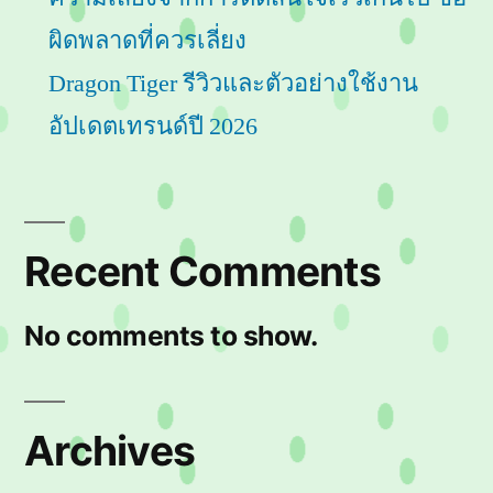
ผิดพลาดที่ควรเลี่ยง
Dragon Tiger รีวิวและตัวอย่างใช้งาน
อัปเดตเทรนด์ปี 2026
Recent Comments
No comments to show.
Archives