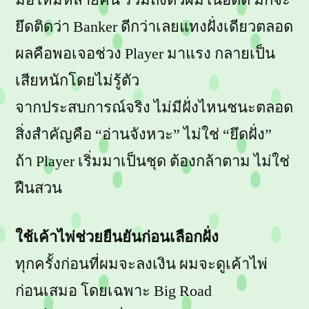
ยึดติดว่า Banker ดีกว่าเลยแทงฝั่งเดียวตลอด
ผลคือพอเจอช่วง Player มาแรง กลายเป็น
เสียหนักโดยไม่รู้ตัว
จากประสบการณ์จริง ไม่มีฝั่งไหนชนะตลอด
สิ่งสำคัญคือ “อ่านจังหวะ” ไม่ใช่ “ยึดฝั่ง”
ถ้า Player เริ่มมาเป็นชุด ต้องกล้าตาม ไม่ใช่
ฝืนสวน
ใช้เค้าไพ่ช่วยยืนยันก่อนเลือกฝั่ง
ทุกครั้งก่อนที่ผมจะลงเงิน ผมจะดูเค้าไพ่
ก่อนเสมอ โดยเฉพาะ Big Road