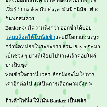
เริ่มรู้ว่า Banker กับ Player มันมี “นิสัย” ต่าง
กันพอสมควร
Banker จะมีความนิ่งกว่า ออกซ้ำได้บ่อย
เล่นสล็อตให้โบนัสเข้า
และมีโอกาสชนะสูง
กว่านิดหน่อยในระยะยาว ส่วน Player จะมา
เป็นช่วง ๆ บางทีเงียบไปนานแล้วค่อยโผล่
มาเป็นชุด
พอเข้าใจตรงนี้ เวลาเลือกฝั่งจะไม่ใช่การ
เดาอีกต่อไป แต่เป็นการเลือกตามจังหวะ
ถ้าเค้าไพ่นิ่ง ให้เน้น Banker เป็นหลัก