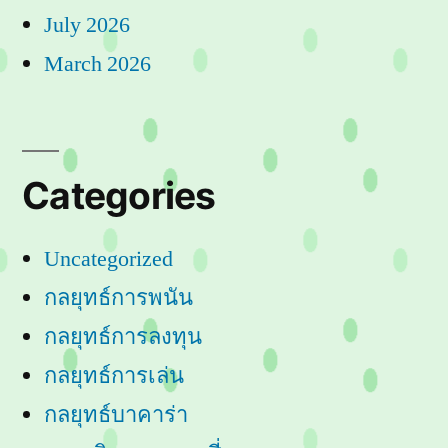
July 2026
March 2026
Categories
Uncategorized
กลยุทธ์การพนัน
กลยุทธ์การลงทุน
กลยุทธ์การเล่น
กลยุทธ์บาคาร่า