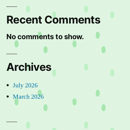
Recent Comments
No comments to show.
Archives
July 2026
March 2026