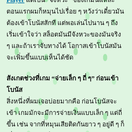
ตอนแรกผมก็หมุนไปเรื่อย ๆ หวังว่าเดี๋ยวมัน
ต้องเข้าโบนัสสักที แต่พอเล่นไปนาน ๆ ถึง
เริ่มเข้าใจว่า สล็อตมันมีจังหวะของมันจริง
ๆ และถ้าเราจับทางได้ โอกาสเข้าโบนัสมัน
จะเพิ่มขึ้นแบบเห็นได้ชัด
สังเกตช่วงที่เกม “จ่ายเล็ก ๆ ถี่ ๆ” ก่อนเข้า
โบนัส
สิ่งหนึ่งที่ผมเจอบ่อยมากคือ ก่อนโบนัสจะ
เข้า เกมมักจะมีการจ่ายเงินแบบเล็ก ๆ แต่ถี่
ขึ้น เช่น จากที่หมุนเสียติดกันยาว ๆ อยู่ดี ๆ ก็