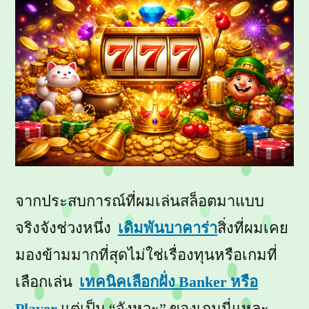
เล่น
สล็อต
ให้
โบนัส
เข้า
แบบ
เน้น
ๆ
จากประสบการณ์ที่ผมเล่นสล็อตมาแบบ
จริงจังช่วงหนึ่ง
เดิมพันบาคาร่า
สิ่งที่ผมเคย
มองข้ามมากที่สุดไม่ใช่เรื่องทุนหรือเกมที่
เลือกเล่น
เทคนิคเลือกฝั่ง Banker หรือ
Player
แต่เป็น “จังหวะ” ของเกมนี่แหละ