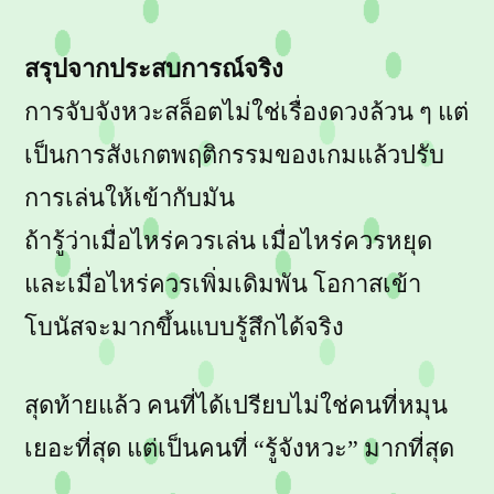
สรุปจากประสบการณ์จริง
การจับจังหวะสล็อตไม่ใช่เรื่องดวงล้วน ๆ แต่
เป็นการสังเกตพฤติกรรมของเกมแล้วปรับ
การเล่นให้เข้ากับมัน
ถ้ารู้ว่าเมื่อไหร่ควรเล่น เมื่อไหร่ควรหยุด
และเมื่อไหร่ควรเพิ่มเดิมพัน โอกาสเข้า
โบนัสจะมากขึ้นแบบรู้สึกได้จริง
สุดท้ายแล้ว คนที่ได้เปรียบไม่ใช่คนที่หมุน
เยอะที่สุด แต่เป็นคนที่ “รู้จังหวะ” มากที่สุด