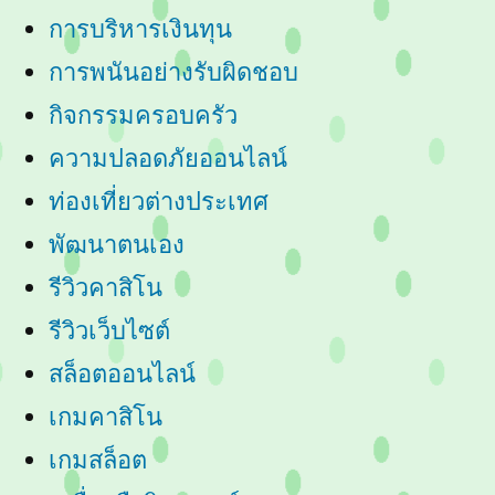
การบริหารเงินทุน
การพนันอย่างรับผิดชอบ
กิจกรรมครอบครัว
ความปลอดภัยออนไลน์
ท่องเที่ยวต่างประเทศ
พัฒนาตนเอง
รีวิวคาสิโน
รีวิวเว็บไซต์
สล็อตออนไลน์
เกมคาสิโน
เกมสล็อต