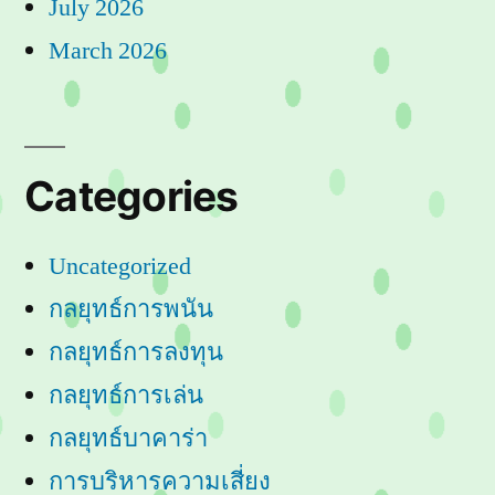
July 2026
March 2026
Categories
Uncategorized
กลยุทธ์การพนัน
กลยุทธ์การลงทุน
กลยุทธ์การเล่น
กลยุทธ์บาคาร่า
การบริหารความเสี่ยง