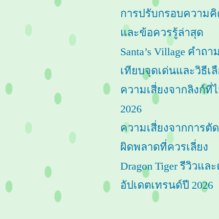
การปรับกรอบความคิดใ
และข้อควรรู้ล่าสุด
Santa’s Village คำถาม
เทียบจุดเด่นและวิธีเลื
ความเสี่ยงจากลิงก์ที่ไม
2026
ความเสี่ยงจากการตัดส
ผิดพลาดที่ควรเลี่ยง
Dragon Tiger รีวิวและ
อัปเดตเทรนด์ปี 2026