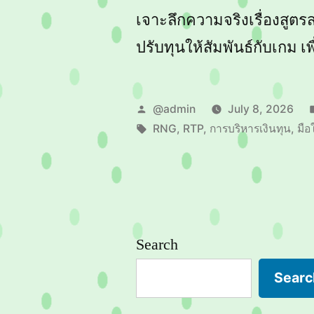
เจาะลึกความจริงเรื่องสูตร
ปรับทุนให้สัมพันธ์กับเกม 
Posted
@admin
July 8, 2026
by
Tags:
RNG
,
RTP
,
การบริหารเงินทุน
,
มือ
Search
Searc