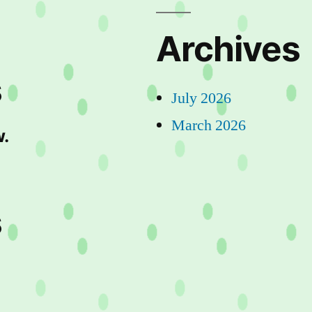
Archives
s
July 2026
March 2026
.
s